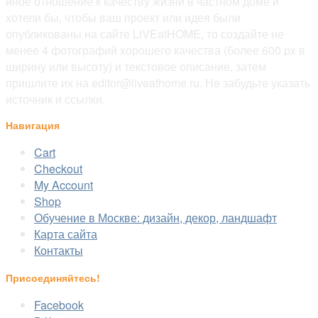
иное отношение к качеству жизни в частном доме и
хотели бы, чтобы ваш проект или идея были
опубликованы на сайте LiVEatHOME, то создайте не
менее 4 фотографий хорошего качества (более 600 px в
ширину или высоту) и текстовое описание, затем
пришлите их на editor@liveathome.ru. Не забудьте указать
источник и ссылки.
Навигация
Cart
Checkout
My Account
Shop
Обучение в Москве: дизайн, декор, ландшафт
Карта сайта
Контакты
Присоединяйтесь!
Facebook