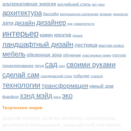
альтернативная энергия
английский стиль
арт-деко
архитектура
бассейн
вертикальное озеленение
вязание
декоратор
дизайнер
дизайн
дети
еда
знаменитости
интерьер
камин
креатив
крыша
ландшафтный дизайн
лестница
мастер-класс
мебель
обеденная зона
обучение
посуда
пластиковые ложки
сад
своими руками
проектирование
пруд
свет
сделай сам
событие
скандинавский стиль
спальня
технологии
трансформация
умный дом
эко
хэнд мэйд
фарфор
часы
Творческим людям
Дорогой читатель, если вы являетесь архитектором,
дизайнером (интерьерный, ландшафтный) или имеете