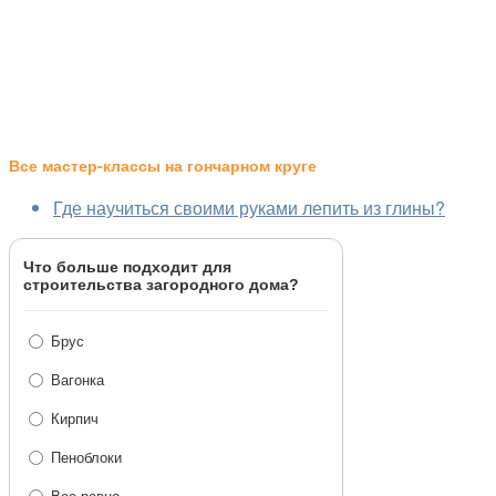
Все мастер-классы на гончарном круге
Где научиться своими руками лепить из глины?
Что больше подходит для
строительства загородного дома?
Брус
Вагонка
Кирпич
Пеноблоки