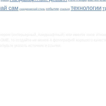
технологии
лай сам
т
событие
скандинавский стиль
спальня
йнером (интерьерный, ландшафтный) или имеете иное отноше
OME, то создайте не менее 4 фотографий хорошего качества
абудьте указать источник и ссылки.