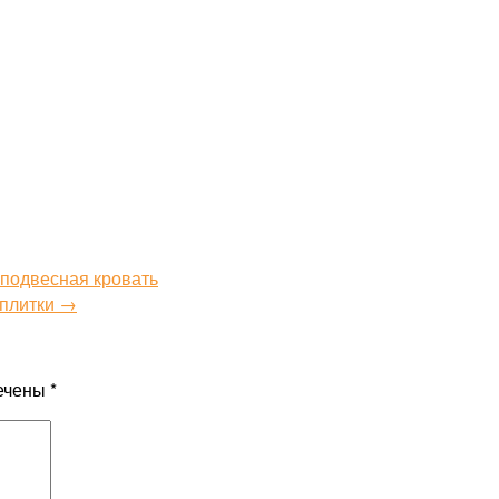
 подвесная кровать
 плитки →
ечены
*