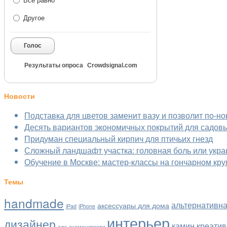
Все равно
Другое
Голос
Результаты опроса
Crowdsignal.com
Новости
Подставка для цветов заменит вазу и позволит по-но
Десять вариантов экономичных покрытий для садов
Придуман специальный кирпич для птичьих гнезд
Сложный ландшафт участка: головная боль или укра
Обучение в Москве: мастер-классы на гончарном кру
Темы
handmade
альтернативна
аксессуары для дома
iPad
iPhone
интерьер
дизайнер
камин
креатив
еда
знаменитости