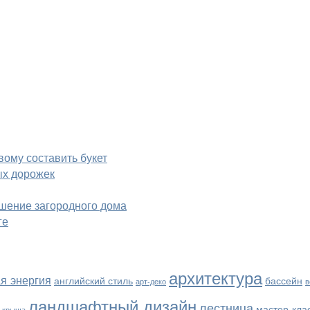
вому составить букет
ых дорожек
шение загородного дома
ге
архитектура
я энергия
английский стиль
бассейн
арт-деко
в
ландшафтный дизайн
лестница
мастер-кла
крыша