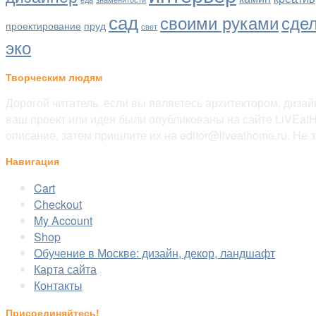
сад
сде
своими руками
проектирование
пруд
свет
эко
Творческим людям
Дорогой читатель, если вы являетесь архитектором, диза
ваш проект или идея были опубликованы на сайте LiVEatH
описание, затем пришлите их на editor@liveathome.ru. Не з
Навигация
Cart
Checkout
My Account
Shop
Обучение в Москве: дизайн, декор, ландшафт
Карта сайта
Контакты
Присоединяйтесь!