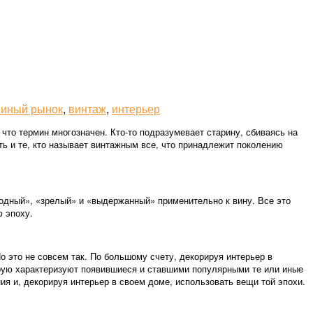
иный рынок
,
винтаж
,
интерьер
 что термин многозначен. Кто-то подразумевает старину, сбиваясь на
ь и те, кто называет винтажным все, что принадлежит поколению
омодный», «зрелый» и «выдержанный» применительно к вину. Все это
ю эпоху.
о это не совсем так. По большому счету, декорируя интерьер в
орую характеризуют появившиеся и ставшими популярными те или иные
я и, декорируя интерьер в своем доме, использовать вещи той эпохи.