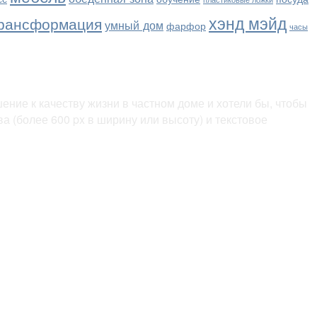
хэнд мэйд
рансформация
умный дом
фарфор
часы
ние к качеству жизни в частном доме и хотели бы, чтобы
 (более 600 px в ширину или высоту) и текстовое