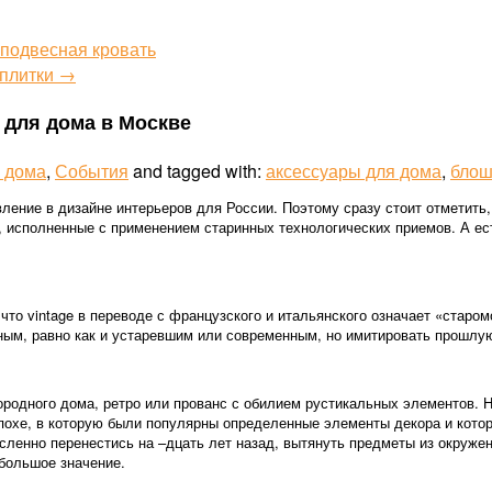
 подвесная кровать
 плитки →
 для дома в Москве
я дома
,
События
and tagged with:
аксессуары для дома
,
блош
ление в дизайне интерьеров для России. Поэтому сразу стоит отметить,
 исполненные с применением старинных технологических приемов. А ест
 что vintage в переводе с французского и итальянского означает «стар
нным, равно как и устаревшим или современным, но имитировать прошлу
ородного дома, ретро или прованс с обилием рустикальных элементов. Н
эпохе, в которую были популярны определенные элементы декора и кот
ленно перенестись на –дцать лет назад, вытянуть предметы из окружени
 большое значение.