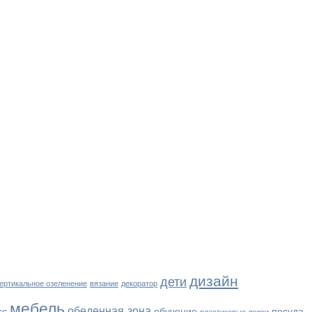
дизайн
дети
ертикальное озеленение
вязание
декоратор
мебель
обеденная зона
сс
обучение
посуда
пластиковые ложки